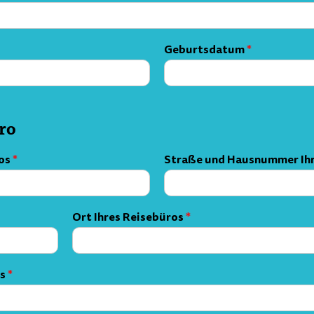
Geburtsdatum
*
ro
ros
Straße und Hausnummer Ihr
*
Ort Ihres Reisebüros
*
os
*