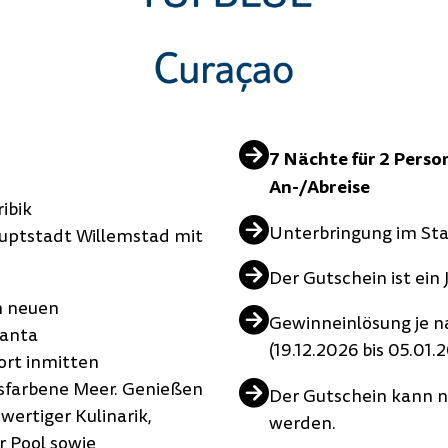
7 Nächte für 2 Perso
An-/Abreise
ibik
Unterbringung im S
uptstadt Willemstad mit
Der Gutschein ist ein 
m neuen
Gewinneinlösung je n
Santa
(19.12.2026 bis 05.01
sort inmitten
isfarbene Meer. Genießen
Der Gutschein kann n
wertiger Kulinarik,
werden.
 Pool sowie