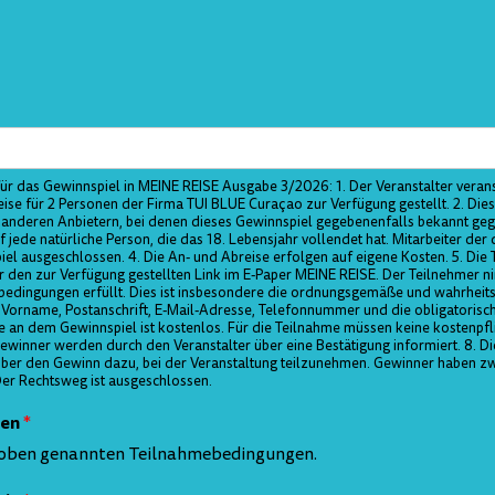
ür das Gewinnspiel in MEINE REISE Ausgabe 3/2026: 1. Der Veranstalter verans
ise für 2 Personen der Firma TUI BLUE Curaçao zur Verfügung gestellt. 2. Dies
nderen Anbietern, bei denen dieses Gewinnspiel gegebenenfalls bekannt geg
 jede natürliche Person, die das 18. Lebensjahr vollendet hat. Mitarbeiter de
el ausgeschlossen. 4. Die An- und Abreise erfolgen auf eigene Kosten. 5. Die
er den zur Verfügung gestellten Link im E-Paper MEINE REISE. Der Teilnehmer
mebedingungen erfüllt. Dies ist insbesondere die ordnungsgemäße und wahrheit
 Vorname, Postanschrift, E-Mail-Adresse, Telefonnummer und die obligatoris
e an dem Gewinnspiel ist kostenlos. Für die Teilnahme müssen keine kostenpfl
inner werden durch den Veranstalter über eine Bestätigung informiert. 8. Die
über den Gewinn dazu, bei der Veranstaltung teilzunehmen. Gewinner haben z
Der Rechtsweg ist ausgeschlossen.
gen
*
e oben genannten Teilnahmebedingungen.