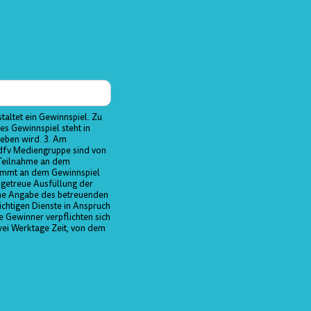
taltet ein Gewinnspiel. Zu
es Gewinnspiel steht in
eben wird. 3. Am
r dfv Mediengruppe sind von
 Teilnahme an dem
 nimmt an dem Gewinnspiel
sgetreue Ausfüllung der
che Angabe des betreuenden
ichtigen Dienste in Anspruch
 Gewinner verpflichten sich
wei Werktage Zeit, von dem