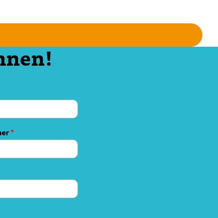
nnen!
mer
*