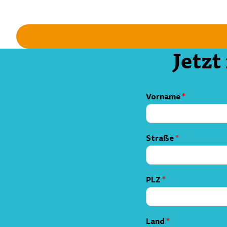
Jetz
Vorname
*
Straße
*
PLZ
*
Land
*