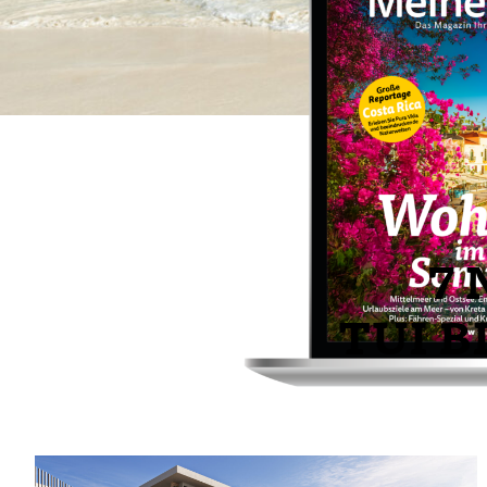
7 
TUI BL