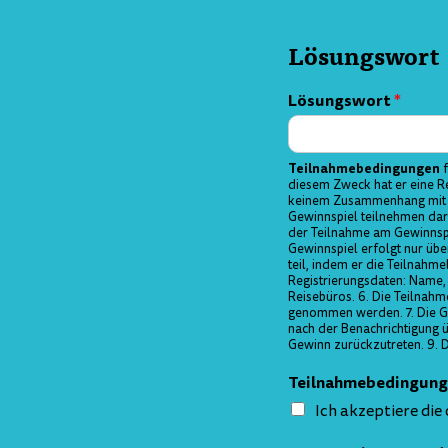
Lösungswort
Lösungswort
*
Teilnahmebedingungen
f
diesem Zweck hat er eine Re
keinem Zusammenhang mit a
Gewinnspiel teilnehmen darf
der Teilnahme am Gewinnspi
Gewinnspiel erfolgt nur üb
teil, indem er die Teilnah
Registrierungsdaten: Name,
Reisebüros. 6. Die Teilnahm
genommen werden. 7. Die Gew
nach der Benachrichtigung 
Gewinn zurückzutreten. 9. 
Teilnahmebedingun
Ich akzeptiere di