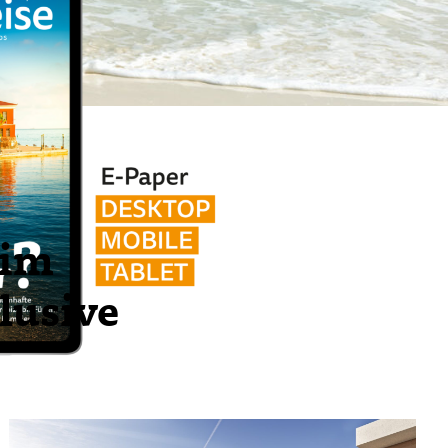
 im
klusive